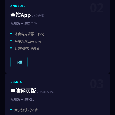
02
ANDROID
全站App
/ 综合版
九州娱乐城综合版
体育电竞彩票一体化
海量游戏应有尽有
专属VIP客服通道
下载
03
DESKTOP
电脑网页版
/ Mac & PC
九州娱乐城PC版
大屏沉浸式体验