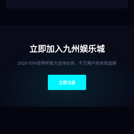
立即加入九州娱乐城
2026 FIFA世界杯官方合作伙伴，千万用户的共同选择
立即注册
FAQ