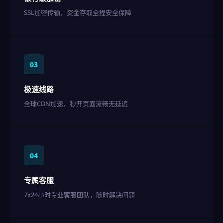
SSL加密传输，资金存取全程安全保障
03
极速线路
全球CDN加速，秒开页面流畅无延迟
04
专属客服
7x24小时专业客服团队，随时解决问题